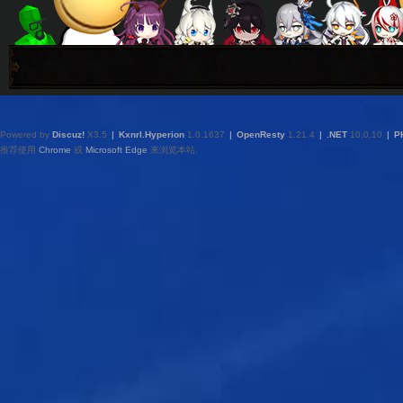
Powered by
Discuz!
X3.5
|
Kxnrl.Hyperion
1.0.1637
|
OpenResty
1.21.4
|
.NET
10.0.10
|
P
推荐使用
Chrome
或
Microsoft Edge
来浏览本站.