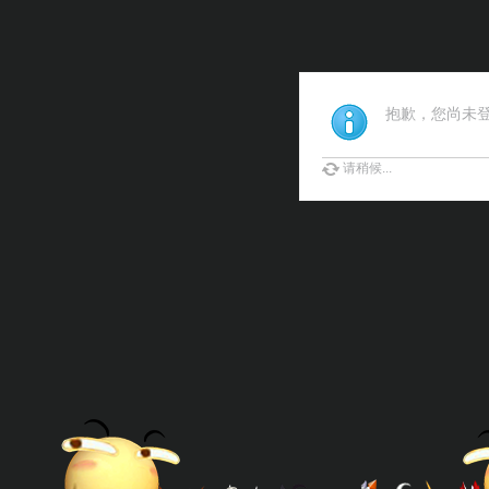
抱歉，您尚未
请稍候...