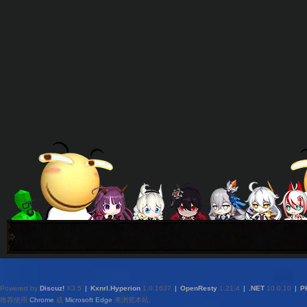
Powered by
Discuz!
X3.5
|
Kxnrl.Hyperion
1.0.1637
|
OpenResty
1.21.4
|
.NET
10.0.10
|
P
推荐使用
Chrome
或
Microsoft Edge
来浏览本站.