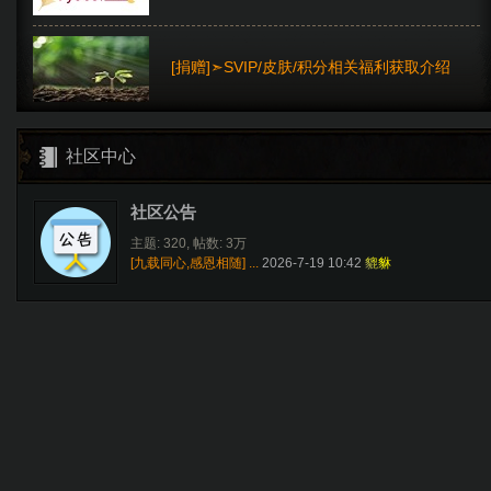
[捐赠]➣SVIP/皮肤/积分相关福利获取介绍
社区中心
社区公告
主题: 320
,
帖数:
3万
[九载同心,感恩相随] ...
2026-7-19 10:42
貔貅